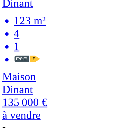
123 m²
4
1
Maison
Dinant
135 000 €
à vendre