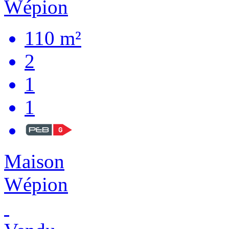
110 m²
2
1
1
Maison
Wépion