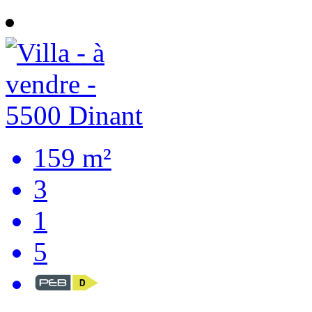
159 m²
3
1
5