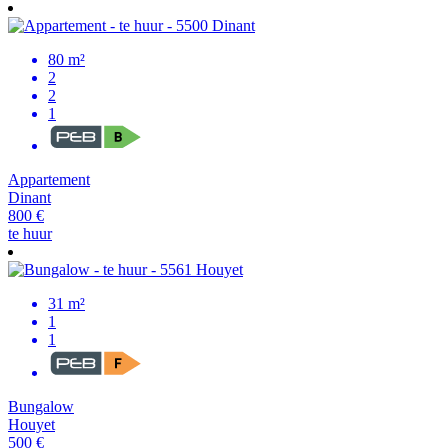
80 m²
2
2
1
Appartement
Dinant
800 €
te huur
31 m²
1
1
Bungalow
Houyet
500 €