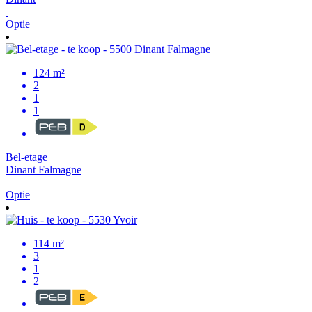
Optie
124 m²
2
1
1
Bel-etage
Dinant Falmagne
Optie
114 m²
3
1
2