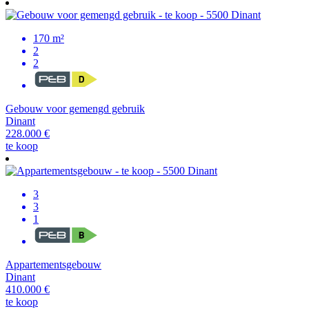
170 m²
2
2
Gebouw voor gemengd gebruik
Dinant
228.000 €
te koop
3
3
1
Appartementsgebouw
Dinant
410.000 €
te koop