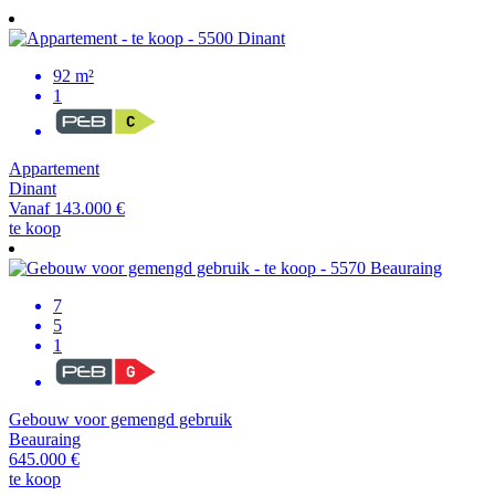
92 m²
1
Appartement
Dinant
Vanaf 143.000 €
te koop
7
5
1
Gebouw voor gemengd gebruik
Beauraing
645.000 €
te koop