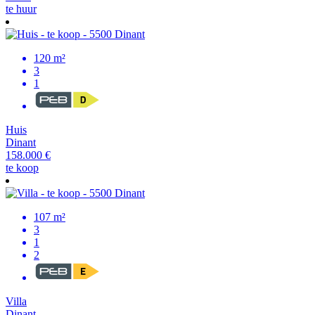
te huur
120 m²
3
1
Huis
Dinant
158.000 €
te koop
107 m²
3
1
2
Villa
Dinant